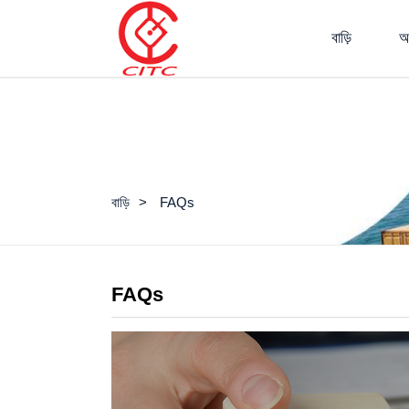
বাড়ি
আ
বাড়ি
FAQs
FAQs